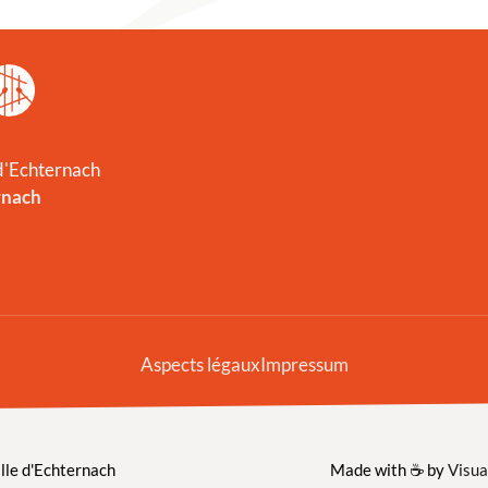
 d'Echternach
rnach
Aspects légaux
Impressum
lle d'Echternach
Made with ☕️ by
Visua