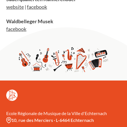
website
|
facebook
Waldbelleger Musek
facebook
Ecole Régionale de Musique de la Ville d'Echternach
10, rue des Merciers
·
L-6464 Echternach