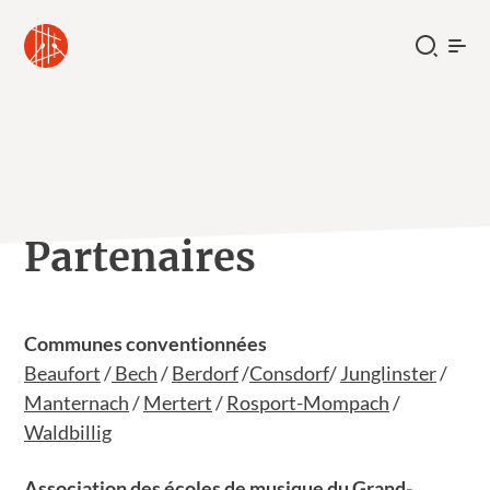
Partenaires
Communes conventionnées
Beaufort
/
Bech
/
Berdorf
/
Consdorf
/
Junglinster
/
Manternach
/
Mertert
/
Rosport-Mompach
/
Waldbillig
Association des écoles de musique du Grand-