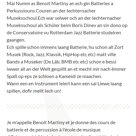
Mai Numm as Benoit Martiny an ech gin Batteries a
Perkussiouns Couren an der Iechternacher
Museksschoul.Ech war selwer och an der Iechternacher
Museksschoul als Schüler beim Boris Dinev an sin dono op
de Conservatoire vu Rotterdam Jazz Batterie studeiren
gaangen.
Ech spille schon immens laang Batterie, hu schon all Zort
Musek (Rock, Jazz, Klassik, HipHop etc etc) matt ville
Bands a Museker (De Läb, BMB etc etc) schon e bessi
iwwer all an der Welt gespillt an et mecht mir nach ëmmer
Spaß op eps ze schloen a Kameidi ze maachen.
Wann een en Instrument leiert kann een sai Liewe laang
spillen, dofir mellt Iech un!
Je m'appelle Benoit Martiny et je donne des cours de
batterie et de percussion à l'école de musique