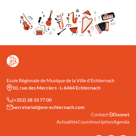
Ecole Régionale de Musique de la Ville d'Echternach
10, rue des Merciers
·
L-6464 Echternach
(+352) 28 33 77 00
secretariat@em-echternach.com
Contact
Duonet
Actualités
Cours
Inscription
Agenda