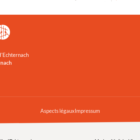
 d'Echternach
rnach
Aspects légaux
Impressum