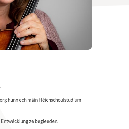
.
uerg hunn ech mäin Héichschoulstudium
er Entwécklung ze begleeden.