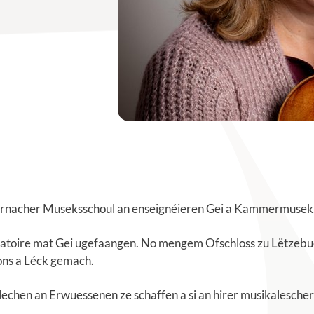
ternacher Museksschoul an enseignéieren Gei a Kammermusek
vatoire mat Gei ugefaangen. No mengem Ofschloss zu Lëtzeb
ons a Léck gemach.
lechen an Erwuessenen ze schaffen a si an hirer musikalesch