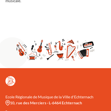
musicale.
Ecole Régionale de Musique de la Ville d'Echternach
10, rue des Merciers
·
L-6464 Echternach