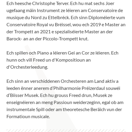
Ech heesche Christophe Terver. Ech hu mat sechs Joer
ugefaang mäin Instrument ze léieren am Conservatoire de
musique du Nord zu Ettelbréck. Ech sinn Diploméierte vum
Conservatoire Royal vu Bréissel, wou ech 2019 e Master an
der Trompett an 2021 e spezialiséierte Master an der
Barock- an an der Piccolo-Trompett krut.
Ech spillen och Piano a léieren Gei an Cor ze léieren. Ech
hunn och vill Freed un d'Kompositioun an
d'Orchesterleedung.
Ech sinn an verschiddenen Orchesteren am Land aktiv a
leeden ënner anerem d’Philharmonie Préizerdaul souwéi
d’Biisser Musek. Ech hu grouss Freed drun, Musek ze
enseignéieren an meng Passioun weiderzeginn, egal ob am
instrumentale Spill oder am theoretesche Beräich vun der
Formatioun musicale.