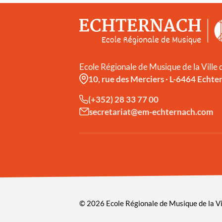
Ecole Régionale de Musique de la Ville
10, rue des Merciers
·
L-6464 Echte
(+352) 28 33 77 00
secretariat@em-echternach.com
© 2026 Ecole Régionale de Musique de la Vi