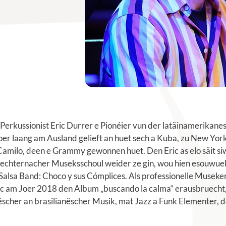
Perkussionist Eric Durrer e Pionéier vun der latäinamerikane
er laang am Ausland gelieft an huet sech a Kuba, zu New Yor
Camilo, deen e Grammy gewonnen huet. Den Eric as elo säit s
r Iechternacher Museksschoul weider ze gin, wou hien esouwu
 Salsa Band: Choco y sus Cómplices. Als professionelle Musek
ric am Joer 2018 den Album „buscando la calma“ erausbruecht
scher an brasilianëscher Musik, mat Jazz a Funk Elementer, 