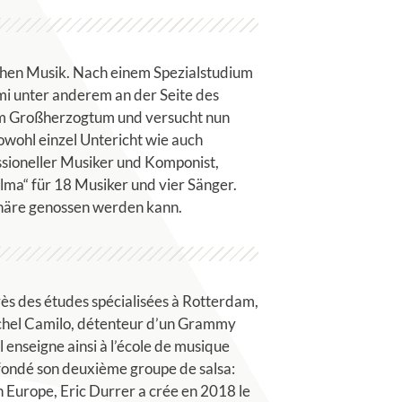
schen Musik. Nach einem Spezialstudium
mi unter anderem an der Seite des
k im Großherzogtum und versucht nun
sowohl einzel Untericht wie auch
ssioneller Musiker und Komponist,
lma“ für 18 Musiker und vier Sänger.
sphäre genossen werden kann.
rès des études spécialisées à Rotterdam,
 Michel Camilo, détenteur d’un Grammy
 enseigne ainsi à l’école de musique
 fondé son deuxième groupe de salsa:
n Europe, Eric Durrer a crée en 2018 le