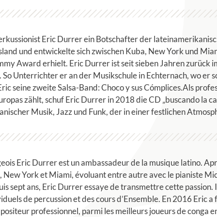
erkussionist Eric Durrer ein Botschafter der lateinamerikani
usland und entwickelte sich zwischen Kuba, New York und Mia
mmy Award erhielt. Eric Durrer ist seit sieben Jahren zurüc
. So Unterrichter er an der Musikschule in Echternach, wo er 
ic seine zweite Salsa-Band: Choco y sus Cómplices.Als profe
ropas zählt, schuf Eric Durrer in 2018 die CD „buscando la ca
lianischer Musik, Jazz und Funk, der in einer festlichen Atmo
eois Eric Durrer est un ambassadeur de la musique latino. Ap
uba, New York et Miami, évoluant entre autre avec le pianiste
sept ans, Eric Durrer essaye de transmettre cette passion. Il
viduels de percussion et des cours d’Ensemble. En 2016 Eric a
ositeur professionnel, parmi les meilleurs joueurs de conga e