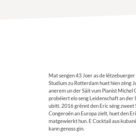
Mat sengen 43 Joer as de lëtzebuerger 
Studium zu Rotterdam huet hien zéng Jo
anerem un der Säit vum Pianist Michel 
probéiert elo seng Leidenschaft an de
ubitt. 2016 grënnt den Eric séng zweet
Congeroën an Europa zielt, huet den E
matgewierkt hun. E Cocktail aus kubanë
kann genoss gin.