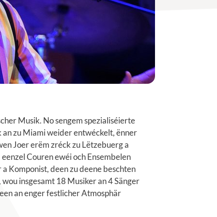
scher Musik. No sengem spezialiséierte
k an zu Miami weider entwéckelt, ënner
iwen Joer erëm zréck zu Lëtzebuerg a
el eenzel Couren ewéi och Ensembelen
er a Komponist, deen zu deene beschten
, wou insgesamt 18 Musiker an 4 Sänger
deen an enger festlicher Atmosphär