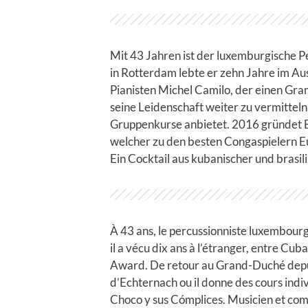
Mit 43 Jahren ist der luxemburgische P
in Rotterdam lebte er zehn Jahre im A
Pianisten Michel Camilo, der einen Gra
seine Leidenschaft weiter zu vermitteln
Gruppenkurse anbietet. 2016 gründet Er
welcher zu den besten Congaspielern Eu
Ein Cocktail aus kubanischer und brasi
À 43 ans, le percussionniste luxembourg
il a vécu dix ans à l’étranger, entre C
Award. De retour au Grand-Duché depuis 
d’Echternach ou il donne des cours indi
Choco y sus Cómplices. Musicien et comp