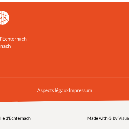
 d'Echternach
rnach
Aspects légaux
Impressum
lle d'Echternach
Made with ☕️ by
Visua