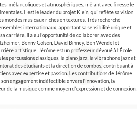
tes, mélancoliques et atmosphériques, mêlant avec finesse le
imentales. Il est le leader du projet Klein, qui reflète sa vision
 ses mondes musicaux riches en textures. Très recherché
ensembles internationaux, apportant sa sensibilité unique et
sa carrière, il a eu l’opportunité de collaborer avec des
olzheimer, Benny Golson, David Binney, Ben Wendel et
rrière artistique, Jérôme est un professeur dévoué à l’École
les percussions classiques, le piano jazz, le vibraphone jazz et
torat des étudiants et la direction de combos, contribuant à
iens avec expertise et passion. Les contributions de Jérôme
nt son engagement indéfectible envers l’innovation, la
teur de la musique comme moyen d’expression et de connexion.