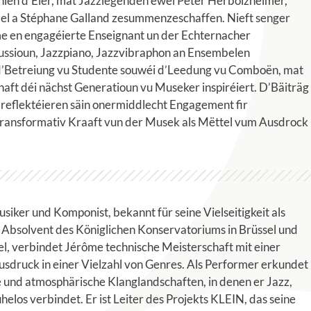
 hien d’Éier, mat Jazzlegenden ewéi Peter Herbolzheimer,
el a Stéphane Galland zesummenzeschaffen. Nieft senger
me en engagéierte Enseignant un der Echternacher
ussioun, Jazzpiano, Jazzvibraphon an Ensembelen
 d’Betreiung vu Studente souwéi d’Leedung vu Comboën, mat
ft déi nächst Generatioun vu Museker inspiréiert. D’Bäiträg
reflektéieren säin onermiddlecht Engagement fir
ransformativ Kraaft vun der Musek als Mëttel vum Ausdrock
siker und Komponist, bekannt für seine Vielseitigkeit als
. Absolvent des Königlichen Konservatoriums in Brüssel und
el, verbindet Jérôme technische Meisterschaft mit einer
Ausdruck in einer Vielzahl von Genres. Als Performer erkundet
 und atmosphärische Klanglandschaften, in denen er Jazz,
helos verbindet. Er ist Leiter des Projekts KLEIN, das seine