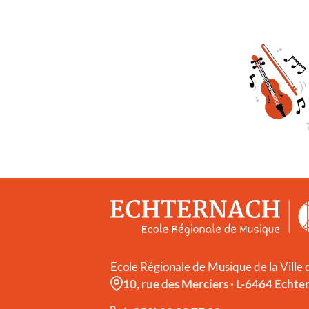
Ecole Régionale de Musique de la Ville
10, rue des Merciers
·
L-6464 Echte