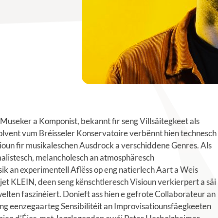
Museker a Komponist, bekannt fir seng Villsäitegkeet als
bsolvent vum Bréisseler Konservatoire verbënnt hien technesch
ioun fir musikaleschen Ausdrock a verschiddene Genres. Als
alistesch, melancholesch an atmosphäresch
ik an experimentell Aflëss op eng natierlech Aart a Weis
et KLEIN, deen seng kënschtleresch Visioun verkierpert a säi
lten faszinéiert. Donieft ass hien e gefrote Collaborateur an
ng eenzegaarteg Sensibilitéit an Improvisatiounsfäegkeeten