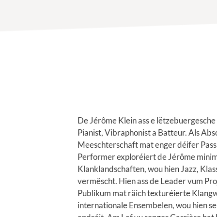
De Jérôme Klein ass e lëtzebuergesche 
Pianist, Vibraphonist a Batteur. Als A
Meeschterschaft mat enger déifer Pass
Performer exploréiert de Jérôme minim
Klanklandschaften, wou hien Jazz, Klass
vermëscht. Hien ass de Leader vum Proj
Publikum mat räich texturéierte Klangwe
internationale Ensembelen, wou hien se