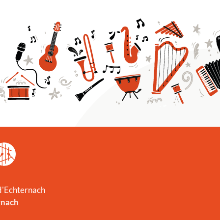
 d'Echternach
rnach