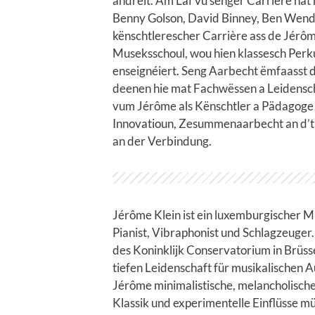
andréit. Am Laf vu senger Carrière hat
Benny Golson, David Binney, Ben Wend
kënschtlerescher Carrière ass de Jérô
Museksschoul, wou hien klassesch Perk
enseignéiert. Seng Aarbecht ëmfaasst
deenen hie mat Fachwëssen a Leidenscha
vum Jérôme als Kënschtler a Pädagoge 
Innovatioun, Zesummenaarbecht an d’t
an der Verbindung.
Jérôme Klein ist ein luxemburgischer Mu
Pianist, Vibraphonist und Schlagzeuger
des Koninklijk Conservatorium in Brüss
tiefen Leidenschaft für musikalischen 
Jérôme minimalistische, melancholische
Klassik und experimentelle Einflüsse mü