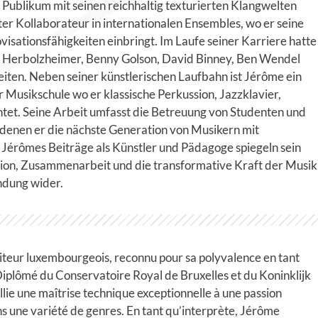
 Publikum mit seinen reichhaltig texturierten Klangwelten
gter Kollaborateur in internationalen Ensembles, wo er seine
ovisationsfähigkeiten einbringt. Im Laufe seiner Karriere hatte
er Herbolzheimer, Benny Golson, David Binney, Ben Wendel
en. Neben seiner künstlerischen Laufbahn ist Jérôme ein
 Musikschule wo er klassische Perkussion, Jazzklavier,
tet. Seine Arbeit umfasst die Betreuung von Studenten und
denen er die nächste Generation von Musikern mit
. Jérômes Beiträge als Künstler und Pädagoge spiegeln sein
ion, Zusammenarbeit und die transformative Kraft der Musik
ndung wider.
iteur luxembourgeois, reconnu pour sa polyvalence en tant
 Diplômé du Conservatoire Royal de Bruxelles et du Koninklijk
ie une maîtrise technique exceptionnelle à une passion
s une variété de genres. En tant qu’interprète, Jérôme