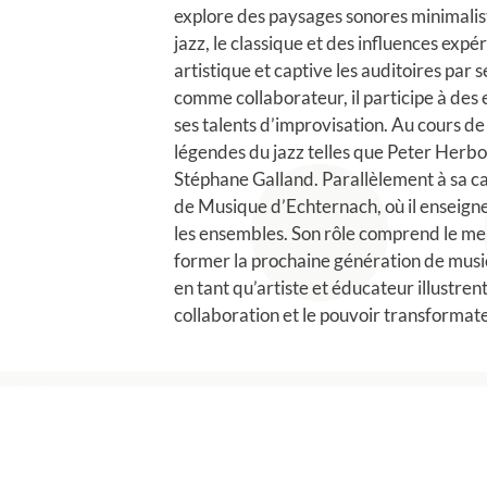
explore des paysages sonores minimalis
jazz, le classique et des influences expér
artistique et captive les auditoires par
comme collaborateur, il participe à des 
ses talents d’improvisation. Au cours de 
légendes du jazz telles que Peter Herb
Stéphane Galland. Parallèlement à sa ca
de Musique d’Echternach, où il enseigne 
les ensembles. Son rôle comprend le men
former la prochaine génération de music
en tant qu’artiste et éducateur illustre
collaboration et le pouvoir transforma