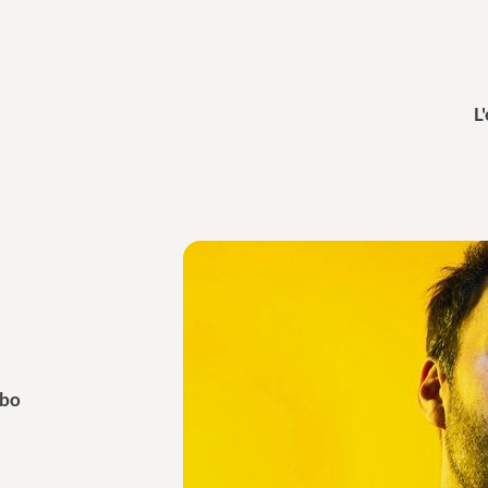
L
mbo