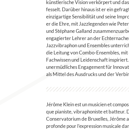
künstlerische Vision verkörpert und das
fesselt. Darüber hinaus ist er ein gefra
einzigartige Sensibilität und seine Impr
er die Ehre, mit Jazzlegenden wie Pet
und Stéphane Galland zusammenzuarbeit
engagierter Lehrer an der Echternacher
Jazzvibraphon und Ensembles unterrich
die Leitung von Combo-Ensembles, mit 
Fachwissen und Leidenschaft inspiriert
unermüdliches Engagement für Innovat
als Mittel des Ausdrucks und der Verbi
Jérôme Klein est un musicien et compos
que pianiste, vibraphoniste et batteur.
Conservatorium de Bruxelles, Jérôme all
profonde pour l’expression musicale dan