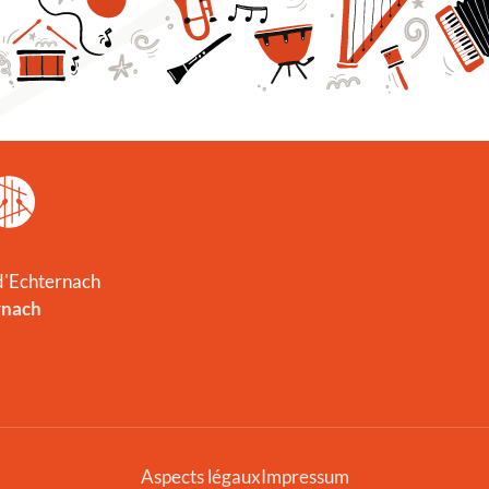
 d'Echternach
rnach
Aspects légaux
Impressum