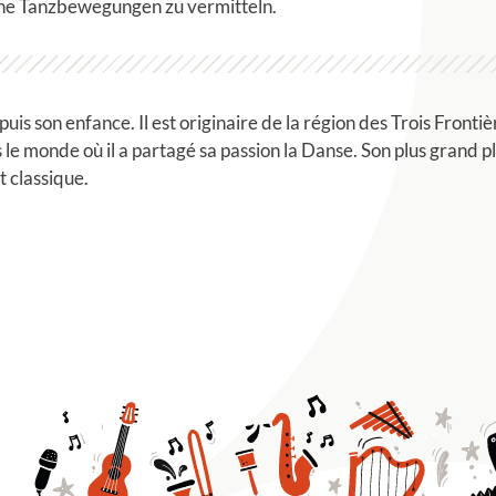
sche Tanzbewegungen zu vermitteln.
 son enfance. Il est originaire de la région des Trois Frontière
s le monde où il a partagé sa passion la Danse. Son plus grand pl
 classique.