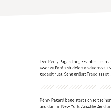
Den Rémy Pagard begeeschtert sech zën
awer zu Paräis studéiert an duerno zu 
gedeelt huet. Seng gréisst Freed ass e
Rémy Pagard begeistert sich seit seiner
und dann in New York. Anschließend arbe