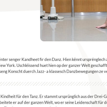
ter senger Kandheet fir den Danz. Hien kënnt ursprénglech 
New York. Uschléissend huet hien op der ganzer Welt geschafft
t, seng Konscht duerch Jazz- a klassesch Danzbewegungen ze v
 Kindheit für den Tanz. Er stammt ursprünglich aus der Drei-G
itete er auf der ganzen Welt, wo er seine Leidenschaft für de