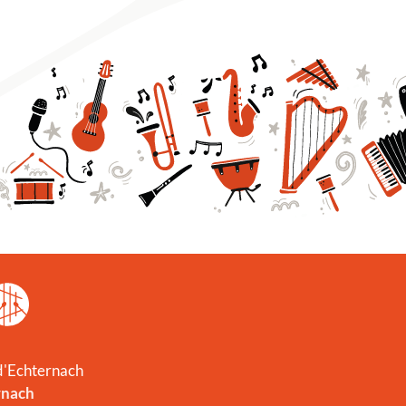
 d'Echternach
rnach