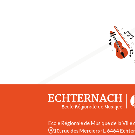
Ecole Régionale de Musique de la Ville
10, rue des Merciers
·
L-6464 Echte