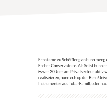
Ech stame vu Schëffleng an hunn meng 
Escher Conservatoire. Als Solist hunn 
iwwer 20 Joer am Privatsecteur aktiv w
realiséieren, hunn ech op der Bern Uni
Instrumenter aus Tuba-Famill, oder nac