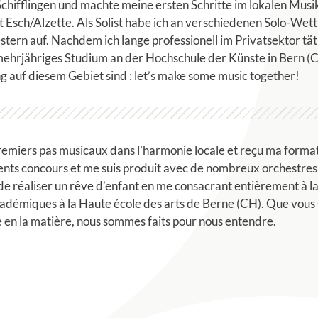
Schifflingen und machte meine ersten Schritte im lokalen Mus
t Esch/Alzette. Als Solist habe ich an verschiedenen Solo-W
ern auf. Nachdem ich lange professionell im Privatsektor täti
ehrjähriges Studium an der Hochschule der Künste in Bern (C
g auf diesem Gebiet sind : let’s make some music together!
s premiers pas musicaux dans l’harmonie locale et reçu ma form
fférents concours et me suis produit avec de nombreux orchestr
é de réaliser un rêve d’enfant en me consacrant entièrement à la
académiques à la Haute école des arts de Berne (CH). Que vous
 en la matière, nous sommes faits pour nous entendre.