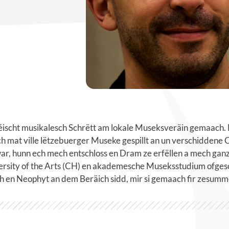
éischt musikalesch Schrëtt am lokale Museksveräin gemaach.
ech mat ville lëtzebuerger Museke gespillt an un verschidden
ar, hunn ech mech entschloss en Dram ze erfëllen a mech gan
versity of the Arts (CH) en akademesche Museksstudium ofgesc
h en Neophyt an dem Beräich sidd, mir si gemaach fir zesumm