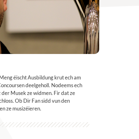
 Meng éischt Ausbildung krut ech am
e Concoursen deelgeholl. Nodeems ech
z der Musek ze widmen. Fir dat ze
hloss. Ob Dir Fan sidd vun den
en ze musizéieren.