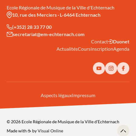
Ecole Régionale de Musique de la Ville d'Echternach
10, rue des Merciers
·
L-6464 Echternach
(+352) 28 33 77 00
secretariat@em-echternach.com
Contact
Duonet
Actualités
Cours
Inscription
Agenda
Aspects légaux
Impressum
© 2026 Ecole Régionale de Musique de la Ville d'Echternach
Made with ☕️ by
Visual Online