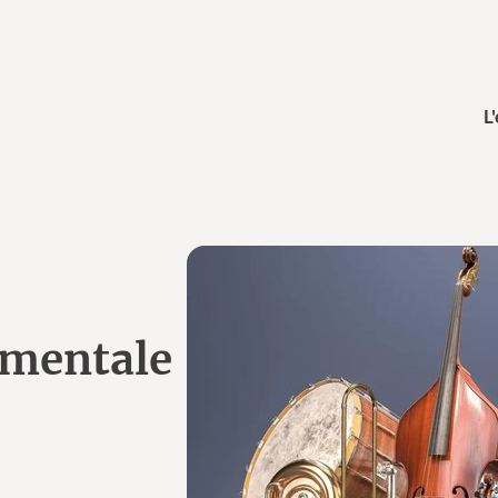
L
umentale