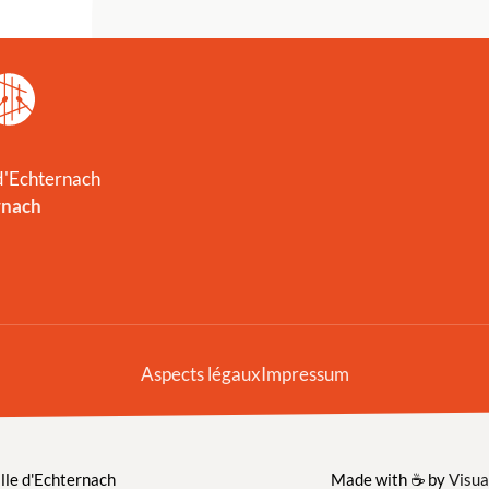
 d'Echternach
rnach
Aspects légaux
Impressum
lle d'Echternach
Made with ☕️ by
Visua