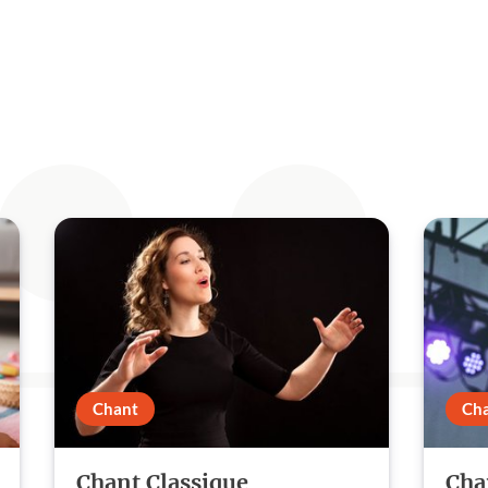
Chant
Ch
Chant Classique
Cha