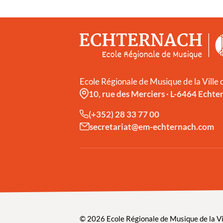
Ecole Régionale de Musique de la Ville
10, rue des Merciers
·
L-6464 Echte
(+352) 28 33 77 00
secretariat@em-echternach.com
© 2026 Ecole Régionale de Musique de la Vi