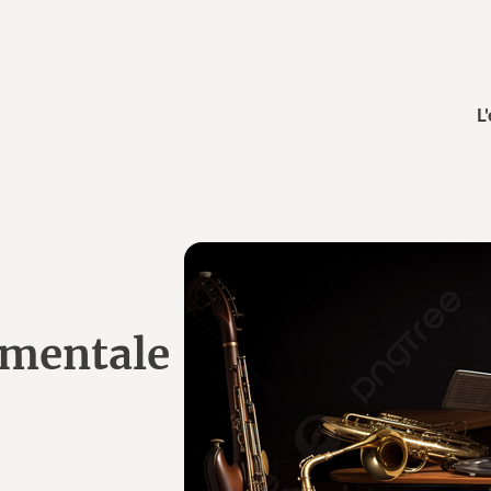
L
umentale